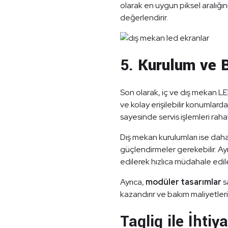
olarak en uygun piksel aralığını
değerlendirir.
5.
Kurulum ve B
Son olarak, iç ve dış mekan LED
ve kolay erişilebilir konumlard
sayesinde servis işlemleri rahat
Dış mekan kurulumları ise daha 
güçlendirmeler gerekebilir. Ay
edilerek hızlıca müdahale edil
Ayrıca,
modüler tasarımlar
s
kazandırır ve bakım maliyetleri
Taglig ile İhti