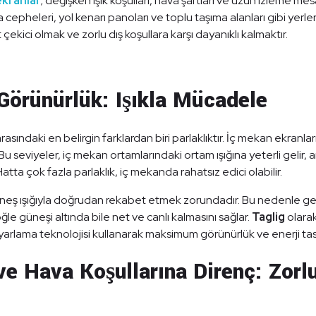
ekranlar
; değişken ışık koşulları, hava şartları ve uzun izleme mesa
 cepheleri, yol kenarı panoları ve toplu taşıma alanları gibi yerle
çekici olmak ve zorlu dış koşullara karşı dayanıklı kalmaktır.
 Görünürlük: Işıkla Mücadele
sındaki en belirgin farklardan biri parlaklıktır. İç mekan ekranlar
Bu seviyeler, iç mekan ortamlarındaki ortam ışığına yeterli gelir,
tta çok fazla parlaklık, iç mekanda rahatsız edici olabilir.
neş ışığıyla doğrudan rekabet etmek zorundadır. Bu nedenle ge
öğle güneşi altında bile net ve canlı kalmasını sağlar.
Taglig
olara
 ayarlama teknolojisi kullanarak maksimum görünürlük ve enerji ta
ve Hava Koşullarına Direnç: Zorl