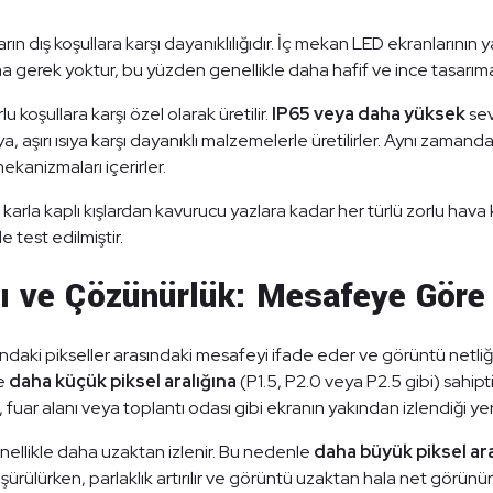
rın dış koşullara karşı dayanıklılığıdır. İç mekan LED ekranlarının 
a gerek yoktur, bu yüzden genellikle daha hafif ve ince tasarıma 
 koşullara karşı özel olarak üretilir.
IP65 veya daha yüksek
sev
 aşırı ısıya karşı dayanıklı malzemelerle üretilirler. Aynı zaman
mekanizmaları içerirler.
, karla kaplı kışlardan kavurucu yazlara kadar her türlü zorlu ha
test edilmiştir.
ğı ve Çözünürlük: Mesafeye Göre
krandaki pikseller arasındaki mesafeyi ifade eder ve görüntü netliğ
le
daha küçük piksel aralığına
(P1.5, P2.0 veya P2.5 gibi) sahipt
fuar alanı veya toplantı odası gibi ekranın yakından izlendiği yer
nellikle daha uzaktan izlenir. Bu nedenle
daha büyük piksel ara
üşürülürken, parlaklık artırılır ve görüntü uzaktan hala net görünür