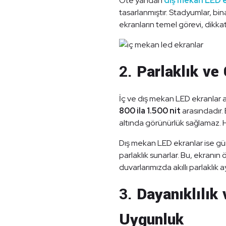
Öte yandan
dış mekan LED 
tasarlanmıştır. Stadyumlar, bina
ekranların temel görevi, dikkat 
2.
Parlaklık ve
İç ve dış mekan LED ekranlar ara
800 ila 1.500 nit
arasındadır. 
altında görünürlük sağlamaz. Ha
Dış mekan LED ekranlar ise gü
parlaklık sunarlar. Bu, ekranın 
duvarlarımızda akıllı parlaklık
3.
Dayanıklılık 
Uygunluk