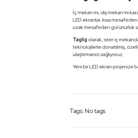
İç mekan mı, dış mekan mı kara
LED ekranlar, kısa mesafeden 
uzak mesafeden görünürlük sağ
Taglig
olarak, ister iç mekand
teknolojilerle donatılmış, özell
ulaştırmanızı sağlıyoruz.
Yeni bir LED ekran projenize ba
Tags: No tags