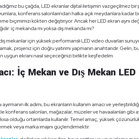
ığımız bu çağda, LED ekranlar dijital iletişimin vazgeçilmez bir p
yumlara, konferans salonlarından halka açık meydanlara kadar bi
leme biçimimizi kökten değiştiriyor. Ancak her LED ekran aynı değil
dığıdır: iç mekanda mı yoksa dış mekanda mı?
ış mekanlar için yüksek performanslı LED video duvarları sunuy
lamak, projeniz için doğru yatırımı yapmanın anahtarıdır. Gelin, bu
en uygun ekranı nasıl seçeceğinizi birlikte keşfedelim.
acı: İç Mekan ve Dış Mekan LED
 ayırmanın ilk adımı, bu ekranların kullanım amacı ve yerleştirildiğ
le konferans salonları, mağazalar, müzeler ve havaalanları gibi a
ısa olduğu ortamlarda kullanılır. Temel amaç, yüksek çözünürlük
vermek veya marka imajını güçlendirmektir.