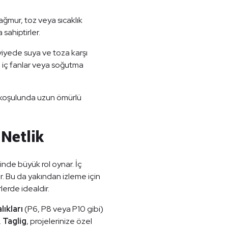
yağmur, toz veya sıcaklık
sahiptirler.
iyede suya ve toza karşı
da iç fanlar veya soğutma
va koşulunda uzun ömürlü
 Netlik
inde büyük rol oynar. İç
ir. Bu da yakından izleme için
lerde idealdir.
lıkları
(P6, P8 veya P10 gibi)
.
Taglig
, projelerinize özel