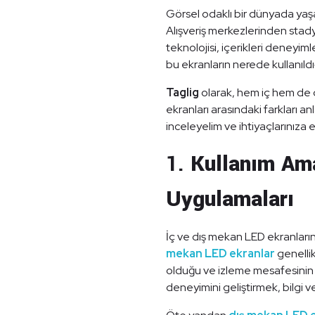
Görsel odaklı bir dünyada yaşad
Alışveriş merkezlerinden stad
teknolojisi, içerikleri deneyim
bu ekranların nerede kullanıl
Taglig
olarak, hem iç hem de d
ekranları arasındaki farkları an
inceleyelim ve ihtiyaçlarınıza 
1.
Kullanım Am
Uygulamaları
İç ve dış mekan LED ekranlarını
mekan LED ekranlar
genellik
olduğu ve izleme mesafesinin k
deneyimini geliştirmek, bilgi 