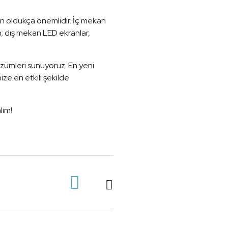
çin oldukça önemlidir. İç mekan
; dış mekan LED ekranlar,
özümleri sunuyoruz. En yeni
ize en etkili şekilde
lım!