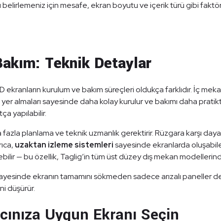
 belirlemeniz için mesafe, ekran boyutu ve içerik türü gibi faktörle
akım: Teknik Detaylar
 ekranların kurulum ve bakım süreçleri oldukça farklıdır. İç meka
a yer almaları sayesinde daha kolay kurulur ve bakımı daha pratikt
ça yapılabilir.
fazla planlama ve teknik uzmanlık gerektirir. Rüzgara karşı dayanık
rıca,
uzaktan izleme sistemleri
sayesinde ekranlarda oluşabil
ebilir — bu özellik, Taglig’in tüm üst düzey dış mekan modellerin
ayesinde ekranın tamamını sökmeden sadece arızalı paneller deği
ni düşürür.
yacınıza Uygun Ekranı Seçin