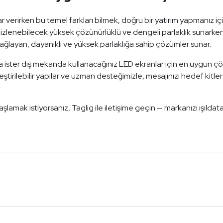
r verirken bu temel farkları bilmek, doğru bir yatırım yapmanız i
izlenebilecek yüksek çözünürlüklü ve dengeli parlaklık sunarken
layan, dayanıklı ve yüksek parlaklığa sahip çözümler sunar.
a ister dış mekanda kullanacağınız LED ekranlar için en uygun ç
eştirilebilir yapılar ve uzman desteğimizle, mesajınızı hedef kitlen
şlamak istiyorsanız, Taglig ile iletişime geçin — markanızı ışıldata