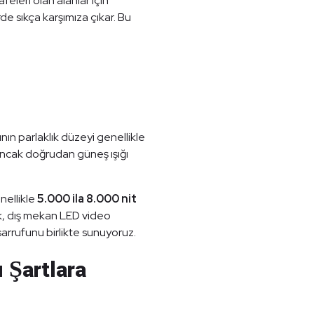
feleri olan alanlar için
rde sıkça karşımıza çıkar. Bu
ının parlaklık düzeyi genellikle
 ancak doğrudan güneş ışığı
nellikle
5.000 ila 8.000 nit
k, dış mekan LED video
sarrufunu birlikte sunuyoruz.
u Şartlara