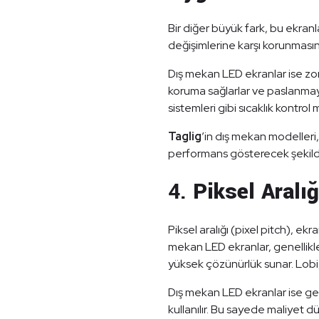
Bir diğer büyük fark, bu ekranla
değişimlerine karşı korunmasın
Dış mekan LED ekranlar ise zorlu
koruma sağlarlar ve paslanmaya,
sistemleri gibi sıcaklık kontrol 
Taglig
’in dış mekan modelleri
performans gösterecek şekilde 
4.
Piksel Aralı
Piksel aralığı (pixel pitch), e
mekan LED ekranlar, genellik
yüksek çözünürlük sunar. Lobi, 
Dış mekan LED ekranlar ise ge
kullanılır. Bu sayede maliyet d