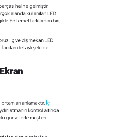
arçası haline gelmiştir.
rçok alanda kullanılan LED
dir. En temel farklardan biri,
oruz. İç ve dış mekan LED
 farkları detaylı şekilde
 Ekran
i ortamları anlamaktır.
İç
ydınlatmanın kontrol altında
lü görsellerle müşteri